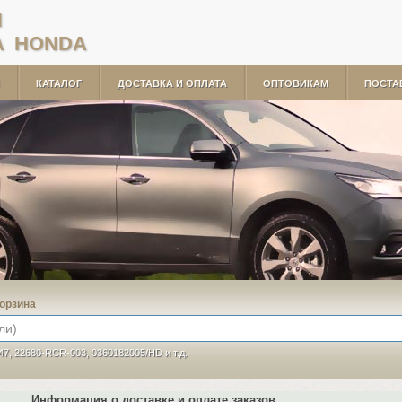
И
A HONDA
КАТАЛОГ
ДОСТАВКА И ОПЛАТА
ОПТОВИКАМ
ПОСТА
орзина
47, 22680-RCR-003, 0360182005/HD и т.д.
Информация о доставке и оплате заказов