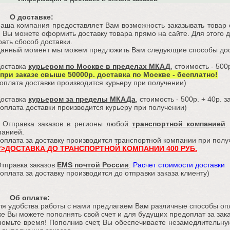
О доставке:
а компания предоставляет Вам возможность заказывать товар с 
 Вы можете оформить доставку товара прямо на сайте. Для этого д
ать сбособ доставки.
данный момент мы можем предложить Вам следующие способы дос
оставка
курьером по Москве в пределах МКАД
, стоимость - 500
при заказе свыше 50000р. доставка по Москве - бесплатно!
ата доставки производится курьеру при получении)
оставка
курьером за пределы МКАДа
, стоимость - 500р. + 40р. 
лата доставки производится курьеру при получении)
1
/
5
тправка заказов в регионы любой
транспортной компанией
.
панией.
лата за доставку производится транспортной компании при полу
">ДОСТАВКА ДО ТРАНСПОРТНОЙ КОМПАНИИ 400 РУБ.
тправка заказов
EMS почтой России
.
Расчет стоимости доставки
лата за доставку производится до отправки заказа клиенту)
Об оплате:
 удобства работы с нами предлагаем Вам различные способы опл
е Вы можете пополнять свой счет и для будущих предоплат за зак
омьте время! Пополнив счет, Вы обеспечиваете незамедлительную