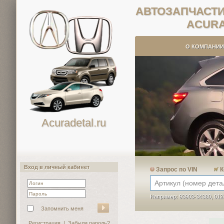
АВТОЗАПЧАСТ
ACUR
О КОМПАНИИ
Acuradetal.ru
Вход в личный кабинет
Запрос по VIN
К
Например: 93903-34380, 012
Запомнить меня
Регистрация
|
Забыли пароль?