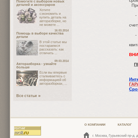
срок
Помогите с выбором новых
деталей и аксессуаров
Пре
Хотите
сэкономить и
-
купить деталь на
(чт
авторазборке, но
счет
не можете ...
16.03.2014
Помощь в выборе качества
-
детали
(ра
В этой статье мы
квит
постараемся
рассказать: как
отличить ...
ВНИ
09.03.2014
Авторазборка - узнайте
П
больше
Если вы впервые
сталкиваетесь с
Инт
информацией об
авторазборках, ...
ГАР
Сро
Все статьи
О КОМПАНИИ
КАТАЛОГ
г. Москва, Гурьевский пр-д. д