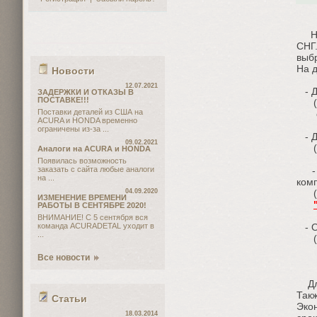
Наш
СНГ.
выбр
На 
Новости
12.07.2021
- Д
ЗАДЕРЖКИ И ОТКАЗЫ В
ПОСТАВКЕ!!!
(
Поставки деталей из США на
опл
ACURA и HONDA временно
ограничены из-за ...
- Д
09.02.2021
(оп
Аналоги на ACURA и HONDA
Появилась возможность
заказать с сайта любые аналоги
- О
на ...
ком
04.09.2020
(оп
ИЗМЕНЕНИЕ ВРЕМЕНИ
РАБОТЫ В СЕНТЯБРЕ 2020!
ВНИМАНИЕ! С 5 сентября вся
команда ACURADETAL уходит в
- О
...
(оп
Все новости
Для
Такж
Статьи
Экон
18.03.2014