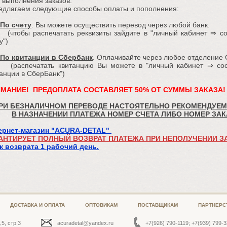
 выполнения заказов.
длагаем следующие способы оплаты и пополнения:
По счету
. Вы можете осуществить перевод через любой банк.
обы распечатать реквизиты зайдите в "личный кабинет ⇒ сос
у")
По квитанции в Сбербанк
. Оплачивайте через любое отделение 
спечатать квитанцию Вы можете в "личный кабинет ⇒ сост
анции в СберБанк")
МАНИЕ! ПРЕДОПЛАТА СОСТАВЛЯЕТ 50% ОТ СУММЫ ЗАКАЗА!
РИ БЕЗНАЛИЧНОМ ПЕРЕВОДЕ НАСТОЯТЕЛЬНО РЕКОМЕНДУЕМ
В НАЗНАЧЕНИИ ПЛАТЕЖА НОМЕР СЧЕТА ЛИБО НОМЕР ЗАК
ернет-магазин "ACURA-DETAL"
АНТИРУЕТ ПОЛНЫЙ ВОЗВРАТ ПЛАТЕЖА ПРИ НЕПОЛУЧЕНИИ ЗА
к возврата 1 рабочий день.
ДОСТАВКА И ОПЛАТА
ОПТОВИКАМ
ПОСТАВЩИКАМ
ПАРТНЕРС
.5, стр.3
acuradetal@yandex.ru
+7(926) 790-1119; +7(939) 799-