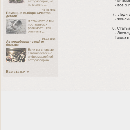
- внима
авторазборке, но
- все о 
не можете ...
16.03.2014
Помощь в выборе качества
7. Леди 
детали
- женски
В этой статье мы
постараемся
8. Статьи
рассказать: как
отличить ...
- Эксплу
Также в 
09.03.2014
Авторазборка - узнайте
больше
Если вы впервые
сталкиваетесь с
информацией об
авторазборках, ...
Все статьи