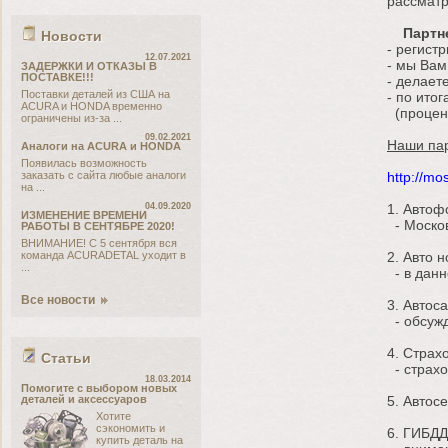
рассматр
Партне
Новости
- регист
12.07.2021
- мы Вам
ЗАДЕРЖКИ И ОТКАЗЫ В
ПОСТАВКЕ!!!
- делает
Поставки деталей из США на
- по ито
ACURA и HONDA временно
(процент
ограничены из-за ...
09.02.2021
Наши па
Аналоги на ACURA и HONDA
Появилась возможность
заказать с сайта любые аналоги
http://mo
на ...
04.09.2020
1. Автоф
ИЗМЕНЕНИЕ ВРЕМЕНИ
- Москов
РАБОТЫ В СЕНТЯБРЕ 2020!
ВНИМАНИЕ! С 5 сентября вся
команда ACURADETAL уходит в
2. Авто н
...
- в данн
Все новости
3. Автос
- обсужд
4. Страх
Статьи
- страхо
18.03.2014
Помогите с выбором новых
деталей и аксессуаров
5. Автос
Хотите
сэкономить и
6. ГИБДД
купить деталь на